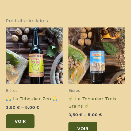
Produits similaires
Bières
Bières
La Tchoukar Zen
La Tchoukar Trois
Grains
3,50
€
–
5,00
€
3,50
€
–
5,00
€
Ce
VOIR
produit
Ce
VOIR
a
produit