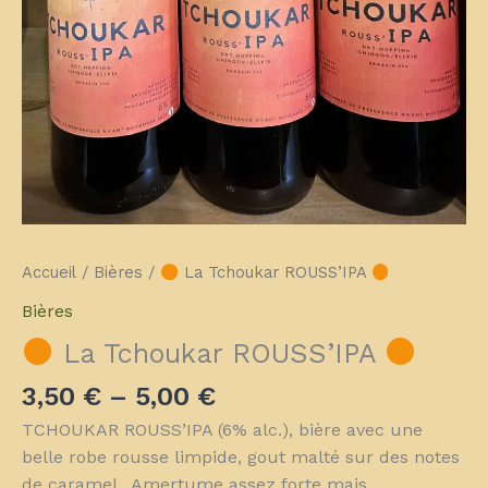
Accueil
/
Bières
/
La Tchoukar ROUSS’IPA
Bières
La Tchoukar ROUSS’IPA
3,50
€
–
5,00
€
TCHOUKAR ROUSS’IPA (6% alc.), bière avec une
belle robe rousse limpide, gout malté sur des notes
de caramel , Amertume assez forte mais