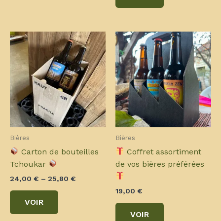
plusieurs
a
variations.
plusieurs
Les
variations.
options
Les
peuvent
options
être
peuvent
choisies
être
sur
choisies
la
sur
page
la
du
page
Bières
Bières
produit
du
Carton de bouteilles
Coffret assortiment
produit
Tchoukar
de vos bières préférées
24,00
€
–
25,80
€
19,00
€
Ce
VOIR
produit
Ce
VOIR
a
produit