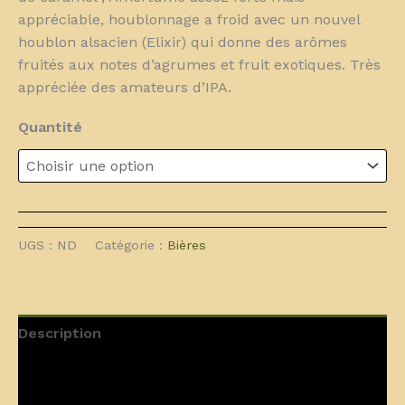
appréciable, houblonnage a froid avec un nouvel
houblon alsacien (Elixir) qui donne des arômes
fruités aux notes d’agrumes et fruit exotiques. Très
appréciée des amateurs d’IPA.
Quantité
UGS :
ND
Catégorie :
Bières
Description
Informations complémentaires