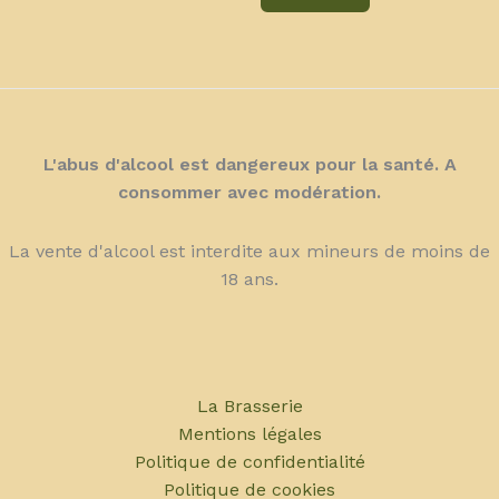
plusieurs
a
variations.
plusieurs
Les
variations.
options
Les
peuvent
options
être
peuvent
L'abus d'alcool est dangereux pour la santé. A
choisies
être
consommer avec modération.
sur
choisies
la
sur
La vente d'alcool est interdite aux mineurs de moins de
page
la
18 ans.
du
page
produit
du
produit
La Brasserie
Mentions légales
Politique de confidentialité
Politique de cookies